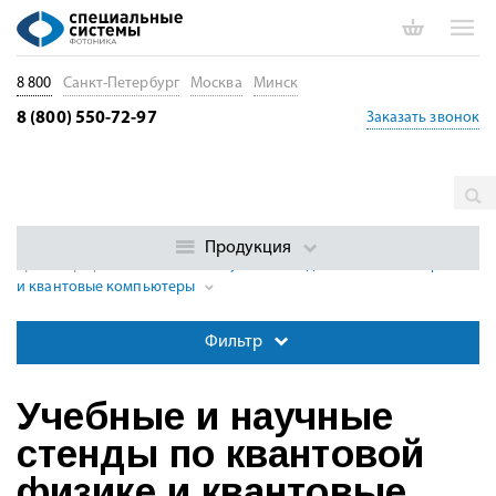
8 800
Санкт-Петербург
Москва
Минск
8 (800) 550-72-97
Заказать звонок
Главная
Каталог
Учебные и образовательные наборы по
фотонике
Учебные наборы по квантовой физике и
Продукция
криптографии
Учебные и научные стенды по квантовой физике
и квантовые компьютеры
Фильтр
Учебные и научные
стенды по квантовой
физике и квантовые