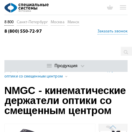
8 800
Санкт-Петербург
Москва
Минск
8 (800) 550-72-97
Заказать звонок
Главная
Каталог
Оптические столы и оптомеханика
Регулируемые держатели оптики
Держатели оптики с
Продукция
регулировкой по трем осям
NMGC - кинематические держатели
оптики со смещенным центром
NMGC - кинематические
держатели оптики со
смещенным центром