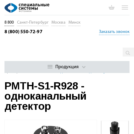
8 800
Санкт-Петербург
Москва
Минск
8 (800) 550-72-97
Заказать звонок
Главная
Каталог
Спектрометры. Спектрографы.
Монохроматоры
Детекторы и камеры для спектральных
Продукция
приборов
PMTH-S1-R928 - одноканальный детектор
PMTH-S1-R928 -
одноканальный
детектор