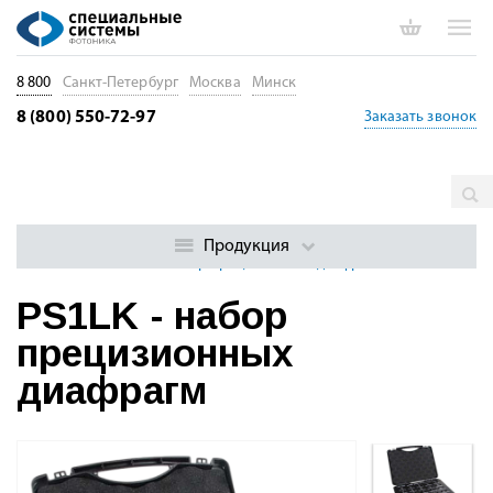
8 800
Санкт-Петербург
Москва
Минск
8 (800) 550-72-97
Заказать звонок
Главная
Каталог
Оптические столы и оптомеханика
Оптомеханические устройства и системы
Фильтры, диафрагмы,
Продукция
объективы
PS1LK - набор прецизионных диафрагм
PS1LK - набор
прецизионных
диафрагм