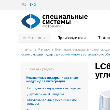
RUS
ENG
Каталог
Производители
Техно
Главная
Каталог
Компактные лидары и лазерные д
сканирующий лидар с широким углом вертикального обзо
LC6
Назад к разделу
угл
Компактные лидары, лидарные
модули для интеграции
Гибридные твердотельные лидары
Двухмерные 2D лидары
Многоканальные механические
лидары