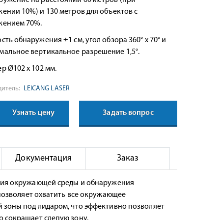
ружение на расстоянии 60 метров (при
ении 10%) и 130 метров для объектов с
жением 70%.
сть обнаружения ±1 см, угол обзора 360° x 70° и
мальное вертикальное разрешение 1,5°.
р Ø102 х 102 мм.
итель:
LEICANG LASER
Узнать цену
Задать вопрос
Документация
Заказ
ятия окружающей среды и обнаружения
 позволяет охватить все окружающее
й зоны под лидаром, что эффективно позволяет
о сокращает слепую зону.