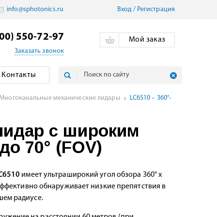
info@sphotonics.ru
Вход
/
Pегистрация
800) 550-72-97
Мой заказ
Заказать звонок
Контакты
Многоканальные механические лидары
LC6510 – 360°-
лидар с широким
до 70° (FOV)
C6510
имеет ультраширокий угол обзора 360° x
 эффективно обнаруживает низкие препятствия в
ем радиусе.