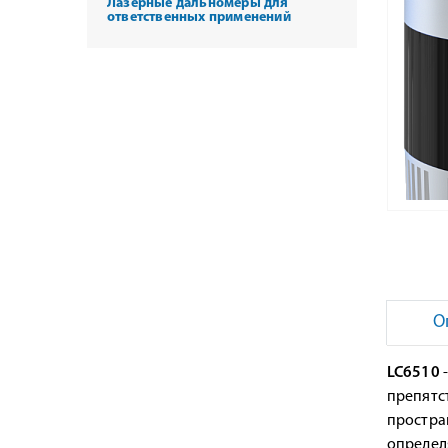
Лазерные дальномеры для
ответственных применений
О
LC6510
препятст
простра
определ