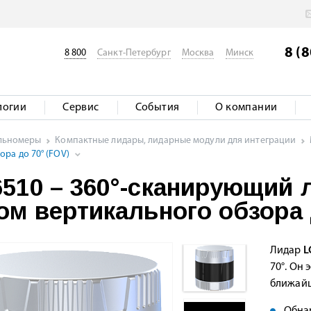
8 (
8 800
Санкт-Петербург
Москва
Минск
логии
Сервис
События
О компании
альномеры
Компактные лидары, лидарные модули для интеграции
ра до 70° (FOV)
510 – 360°-сканирующий 
ом вертикального обзора 
Лидар
L
70°. Он
ближайш