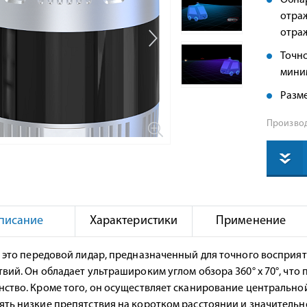
Обна
отраж
отра
Точно
мини
Разме
Производ
писание
Характеристики
Применение
- это передовой лидар, предназначенный для точного воспри
вий. Он обладает ультрашироким углом обзора 360° x 70°, что
нство. Кроме того, он осуществляет сканирование центрально
ять низкие препятствия на коротком расстоянии и значительн