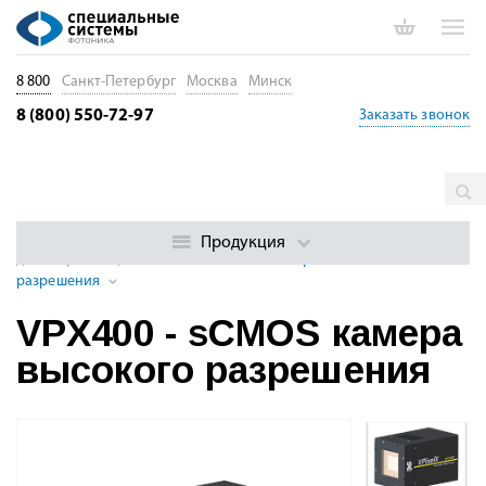
8 800
Санкт-Петербург
Москва
Минск
8 (800) 550-72-97
Заказать звонок
Главная
Каталог
Научные камеры и визуализация процессов
Научные и промышленные КМОП камеры
Научные камеры
Продукция
для визуализации
VPX400 - sCMOS камера высокого
разрешения
VPX400 - sCMOS камера
высокого разрешения