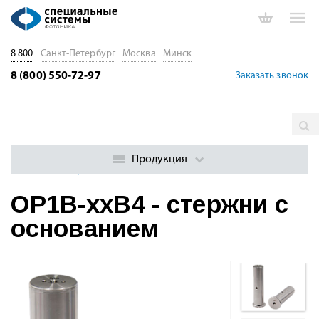
8 800
Санкт-Петербург
Москва
Минск
8 (800) 550-72-97
Заказать звонок
Главная
Каталог
Оптические столы и оптомеханика
Стержни, базы и кронштейны
Стрежни, держатели стержней
Продукция
OP1B-xxB4 - стержни с основанием
OP1B-xxB4 - стержни с
основанием