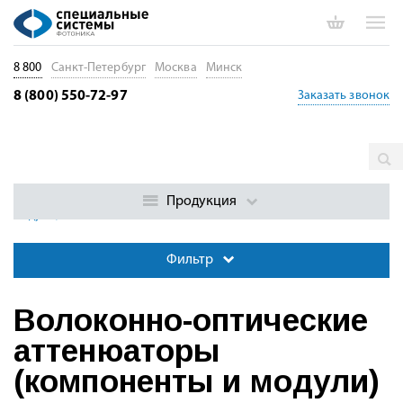
8 800
Санкт-Петербург
Москва
Минск
8 (800) 550-72-97
Заказать звонок
Главная
Каталог
Управление сигналом в оптическом
волокне
Волоконно-оптические аттенюаторы (компоненты и
Продукция
модули)
Фильтр
Волоконно-оптические
аттенюаторы
(компоненты и модули)