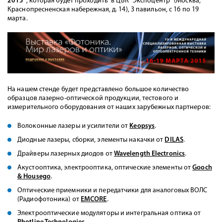
2015"
, которая будет проходить в ЦВК "Экспоцентр" (Москва,
Краснопресненская набережная, д. 14), 3 павильон, с 16 по 19
марта.
На нашем стенде будет представлено большое количество
образцов лазерно-оптической продукции, тестового и
измерительного оборудования от наших зарубежных партнеров:
Волоконные лазеры и усилители от
Keopsys
.
Диодные лазеры, сборки, элементы накачки от
DILAS
.
Драйверы лазерных диодов от
Wavelength Electronics
.
Акустооптика, электрооптика, оптические элементы от
Gooch
& Housego
.
Оптические приемники и передатчики для аналоговых ВОЛС
(Радиофотоника) от
EMCORE
.
Электрооптические модуляторы и интегральная оптика от