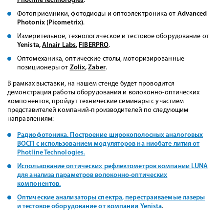
Photline Technologies
.
Фотоприемники, фотодиоды и оптоэлектроника от
Advanced
Photonix (Picometrix)
.
Измерительное, технологическое и тестовое оборудование от
Yenista,
Alnair Labs
,
FIBERPRO
.
Оптомеханика, оптические столы, моторизированные
позиционеры от
Zolix
,
Zaber
.
В рамках выставки, на нашем стенде будет проводится
демонстрация работы оборудования и волоконно-оптических
компонентов, пройдут технические семинары с участием
представителей компаний-производителей по следующим
направлениям:
Радиофотоника. Построение широкополосных аналоговых
ВОСП с использованием модуляторов на ниобате лития от
Photline Technologies
.
Использование оптических рефлектометров компании
LUNA
для анализа параметров волоконно-оптических
компонентов.
Оптические анализаторы спектра, перестраиваемые лазеры
и тестовое оборудование от компании
Yenista
.