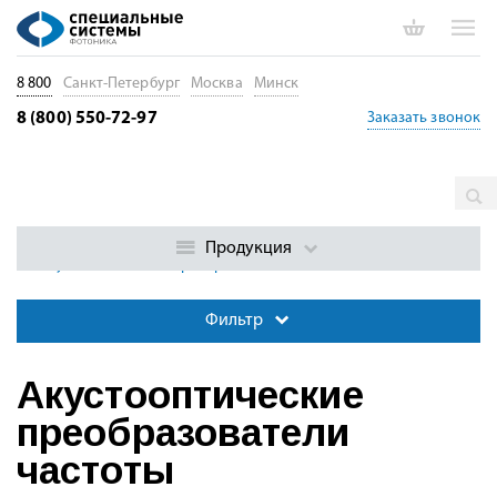
8 800
Санкт-Петербург
Москва
Минск
8 (800) 550-72-97
Заказать звонок
Главная
Каталог
Оптические модуляторы. Электрооптика.
Акустооптика
Акустооптика, акустооптические компоненты
Продукция
Акустооптические преобразователи частоты
Фильтр
Акустооптические
преобразователи
частоты