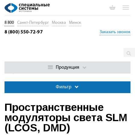
8 800
Санкт-Петербург
Москва
Минск
8 (800) 550-72-97
Заказать звонок
Главная
Каталог
Оптические модуляторы. Электрооптика.
Акустооптика
Пространственные модуляторы света SLM (LCOS,
Продукция
DMD)
Фильтр
Пространственные
модуляторы света SLM
(LCOS, DMD)