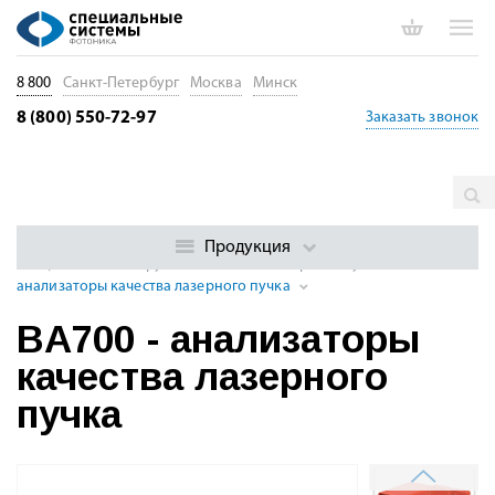
8 800
Санкт-Петербург
Москва
Минск
8 (800) 550-72-97
Заказать звонок
Главная
Каталог
Измерение параметров лазеров, оптики и
оптоэлектроники
Анализаторы профиля лазерного пучка
Продукция
Специальные инструменты анализа лазерного пучка
BA700 -
анализаторы качества лазерного пучка
BA700 - анализаторы
качества лазерного
пучка