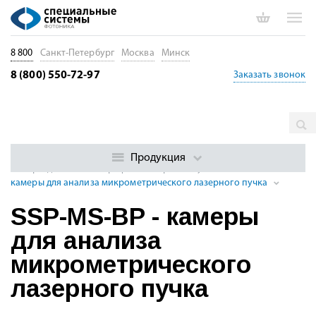
8 800
Санкт-Петербург
Москва
Минск
8 (800) 550-72-97
Заказать звонок
Главная
Каталог
Измерение параметров лазеров, оптики и
оптоэлектроники
Анализаторы профиля лазерного пучка
Продукция
Камеры для анализа профиля лазерного пучка
SSP-MS-BP -
камеры для анализа микрометрического лазерного пучка
SSP-MS-BP - камеры
для анализа
микрометрического
лазерного пучка