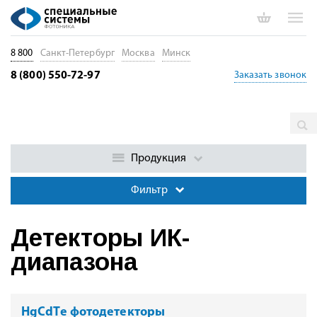
8 800
Санкт-Петербург
Москва
Минск
8 (800) 550-72-97
Заказать звонок
Главная
Каталог
Оптические приемники. Фотодиоды и
детекторы
Детекторы ИК-диапазона
Продукция
Фильтр
Детекторы ИК-
диапазона
HgCdTe фотодетекторы