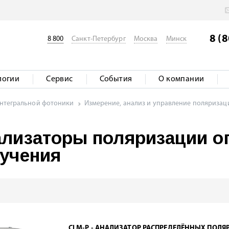
8 (
8 800
Санкт-Петербург
Москва
Минск
логии
Сервис
События
О компании
интегральной фотоники
Измерение, анализ и управление поляризац
лизаторы поляризации о
учения
CLM-P - АНАЛИЗАТОР РАСПРЕДЕЛЁННЫХ ПОЛ