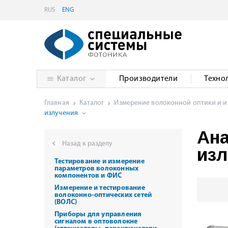
RUS
ENG
Каталог
Производители
Техно
Главная
Каталог
Измерение волоконной оптики и 
излучения
Ана
Назад к разделу
изл
Тестирование и измерение
параметров волоконных
компонентов и ФИС
Измерение и тестирование
волоконно-оптических сетей
(ВОЛС)
Приборы для управления
сигналом в оптоволокне