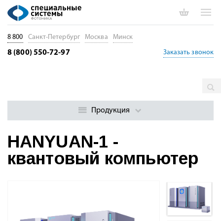
8 800
Санкт-Петербург
Москва
Минск
8 (800) 550-72-97
Заказать звонок
Главная
Каталог
Квантовые приборы и системы
Квантовые компьютеры
HANYUAN-1 - квантовый компьютер
Продукция
HANYUAN-1 -
квантовый компьютер