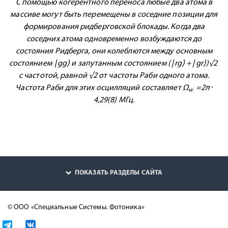
С помощью когерентного переноса любые два атома в
массиве могут быть перемещены в соседние позиции для
формирования ридберговской блокады. Когда два
соседних атома одновременно возбуждаются до
состояния Ридберга, они колеблются между основным
состоянием ∣gg⟩ и запутанным состоянием (∣rg⟩ +∣gr⟩)√2 ​
с частотой, равной √2 от частоты Раби одного атома.
Частота Раби для этих осцилляций составляет Ω
​ =2π⋅
w
4,29(8) МГц.
ПОКАЗАТЬ РАЗДЕЛЫ САЙТА
© ООО «Специальные Системы. Фотоника»