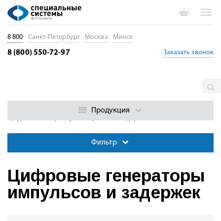
8 800
Санкт-Петербург
Москва
Минск
8 (800) 550-72-97
Заказать звонок
Главная
Каталог
Квантовые приборы и системы
Электроника для фотоники и квантовых исследований
Продукция
Цифровые генераторы импульсов и задержек
Фильтр
Цифровые генераторы
импульсов и задержек