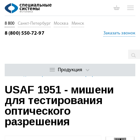
8 800
Санкт-Петербург
Москва
Минск
8 (800) 550-72-97
Заказать звонок
Главная
Каталог
Лазерная оптика. Кристаллы. Волноводы
Объемная оптика
Мишени для юстировки оптики
USAF 1951
Продукция
- мишени для тестирования оптического разрешения
USAF 1951 - мишени
для тестирования
оптического
разрешения