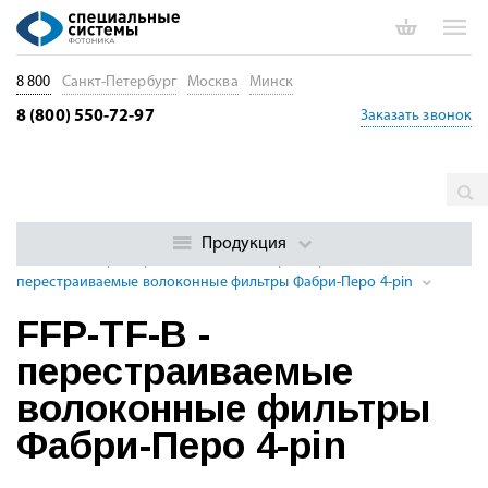
8 800
Санкт-Петербург
Москва
Минск
8 (800) 550-72-97
Заказать звонок
Главная
Каталог
Управление сигналом в оптическом
волокне
Оптические фильтры (OEM-модули)
Модули
Продукция
волоконных фильтров и эталонов Фабри-Перо
FFP-TF-B -
перестраиваемые волоконные фильтры Фабри-Перо 4-pin
FFP-TF-B -
перестраиваемые
волоконные фильтры
Фабри-Перо 4-pin