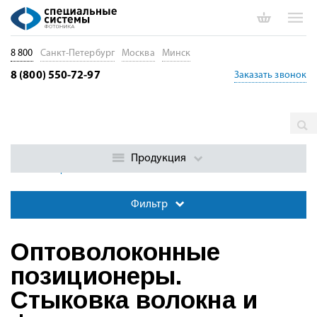
8 800
Санкт-Петербург
Москва
Минск
8 (800) 550-72-97
Заказать звонок
Главная
Каталог
Позиционеры. Трансляторы. Юстировка
волокон и ФИС
Оптоволоконные позиционеры. Стыковка
Продукция
волокна и фотонных схем
Фильтр
Оптоволоконные
позиционеры.
Стыковка волокна и