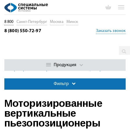
8 800
Санкт-Петербург
Москва
Минск
8 (800) 550-72-97
Заказать звонок
Главная
Каталог
Позиционеры. Трансляторы. Юстировка
волокон и ФИС
Пьезоэлектрические позиционеры
Продукция
Моторизированные вертикальные пьезопозиционеры
Фильтр
Моторизированные
вертикальные
пьезопозиционеры