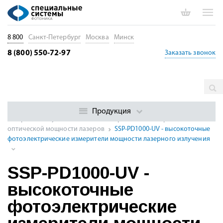
8 800
Санкт-Петербург
Москва
Минск
8 (800) 550-72-97
Заказать звонок
Главная
Каталог
Измерение параметров лазеров, оптики и
оптоэлектроники
Измерители оптической мощности
Продукция
лазерного излучения
Фотоэлектрические измерители
оптической мощности лазеров
SSP-PD1000-UV - высокоточные
фотоэлектрические измерители мощности лазерного излучения
SSP-PD1000-UV -
высокоточные
фотоэлектрические