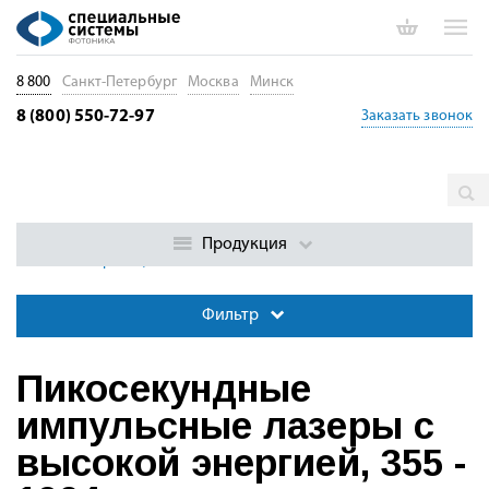
8 800
Санкт-Петербург
Москва
Минск
8 (800) 550-72-97
Заказать звонок
Главная
Каталог
Импульсные лазеры
Пикосекундные
импульсные лазеры
Пикосекундные импульсные лазеры с
Продукция
высокой энергией, 355 - 1064 нм
Фильтр
Пикосекундные
импульсные лазеры с
высокой энергией, 355 -