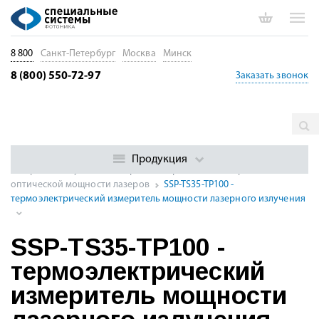
8 800
Санкт-Петербург
Москва
Минск
8 (800) 550-72-97
Заказать звонок
Главная
Каталог
Измерение параметров лазеров, оптики и
оптоэлектроники
Измерители оптической мощности
Продукция
лазерного излучения
Термоэлектрические измерители
оптической мощности лазеров
SSP-TS35-TP100 -
термоэлектрический измеритель мощности лазерного излучения
SSP-TS35-TP100 -
термоэлектрический
измеритель мощности