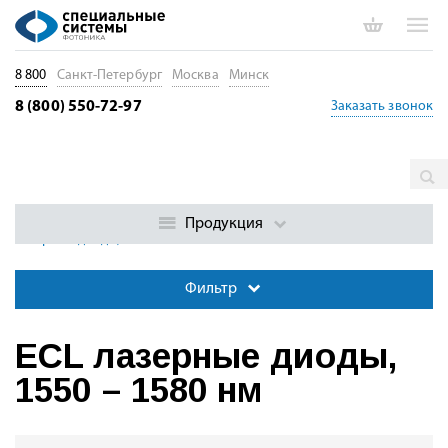
8 800
Санкт-Петербург
Москва
Минск
8 (800) 550-72-97
Заказать звонок
Главная
Каталог
Лазерные диоды. Диоды накачки. Драйверы
Лазерные диоды с внешним резонатором (ECL)
ECL
Продукция
лазерные диоды, 1550 – 1580 нм
Фильтр
ECL лазерные диоды,
1550 – 1580 нм