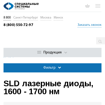
8 800
Санкт-Петербург
Москва
Минск
8 (800) 550-72-97
Заказать звонок
Главная
Каталог
Лазерные диоды. Диоды накачки. Драйверы
Суперлюминесцентные лазерные диоды (SLD)
SLD лазерные
Продукция
диоды, 1600 - 1700 нм
Фильтр
SLD лазерные диоды,
1600 - 1700 нм