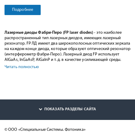
Подробнее
Лазерные диоды Фабри-Перо (FP laser diodes)
- это наиболее
распространенный тип лазерных диодов, имеющих лазерный
резонатор. FP ЛД имеют два широкополосных оптических зеркала
на каждом конце диода, которые образуют оптический резонатор
(интерферометр Фабри-Перо). Лазерный диод FP использует
AlGaAs, InGaAsP, AlGaInP и т. д. в качестве усиливающей среды.
Читать полностью
ПОКАЗАТЬ РАЗДЕЛЫ САЙТА
© ООО «Специальные Системы. Фотоника»