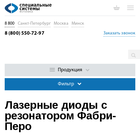
8 800
Санкт-Петербург
Москва
Минск
8 (800) 550-72-97
Заказать звонок
Главная
Каталог
Лазерные диоды. Диоды накачки. Драйверы
Лазерные диоды с резонатором Фабри-Перо
Продукция
Фильтр
Лазерные диоды с
резонатором Фабри-
Перо