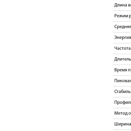
Длина 
Режим 
Средня
Энергия
Частота
Длитель
Время п
Пикова
Стабиль
Профил
Метод 
Ширина