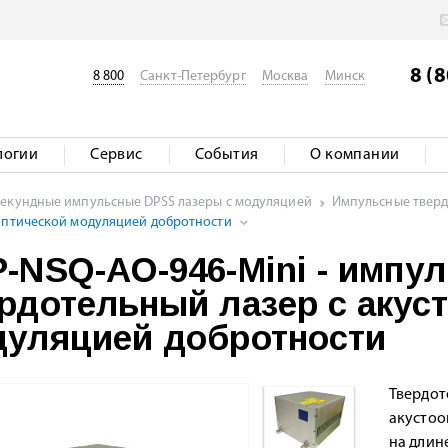
8 (
8 800
Санкт-Петербург
Москва
Минск
логии
Сервис
События
О компании
секундные импульсные DPSS лазеры с модуляцией
Импульсные твердо
ооптической модуляцией добротности
-NSQ-AO-946-Mini - импу
рдотельный лазер с акус
уляцией добротности
Твердот
акустоо
на длин