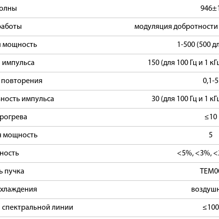
волны
946±
работы
модуляция добротности 
я мощность
1-500 (500 дл
 импульса
150 (для 100 Гц и 1 кГц
 повторения
0,1-5
ность импульса
30 (для 100 Гц и 1 кГц
рогрева
≤10
я мощность
5
ность
<5%, <3%, <
ь пучка
TEM0
охлаждения
воздуш
 спектральной линии
≤100