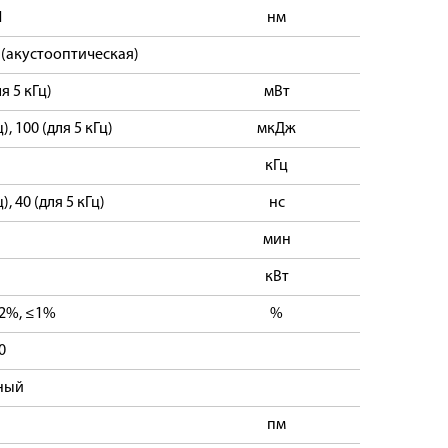
1
нм
(акустооптическая)
я 5 кГц)
мВт
), 100 (для 5 кГц)
мкДж
кГц
), 40 (для 5 кГц)
нс
мин
кВт
2%, ≤1%
%
0
ный
пм