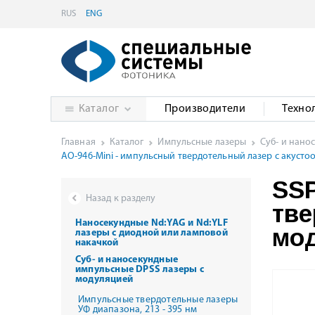
RUS
ENG
Каталог
Производители
Техно
Главная
Каталог
Импульсные лазеры
Суб- и нано
AO-946-Mini - импульсный твердотельный лазер с акуст
SSP
Назад к разделу
тве
Наносекундные Nd:YAG и Nd:YLF
мод
лазеры с диодной или ламповой
накачкой
Суб- и наносекундные
импульсные DPSS лазеры с
модуляцией
Импульсные твердотельные лазеры
УФ диапазона, 213 - 395 нм