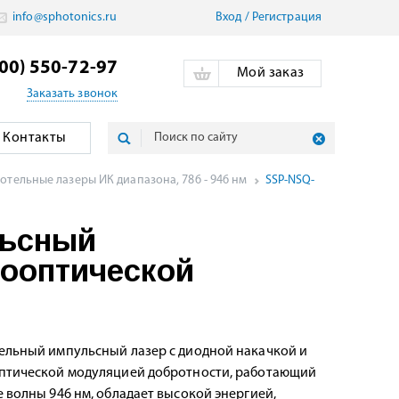
info@sphotonics.ru
Вход
/
Pегистрация
800) 550-72-97
Мой заказ
Заказать звонок
Контакты
тельные лазеры ИК диапазона, 786 - 946 нм
SSP-NSQ-
льсный
тооптической
ельный импульсный лазер с диодной накачкой и
птической модуляцией добротности, работающий
е волны 946 нм, обладает высокой энергией,