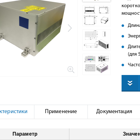
коротко
мощност
Длина
Энерг
Длите
(для 5
Часто
ктеристики
Применение
Документация
Параметр
Значе