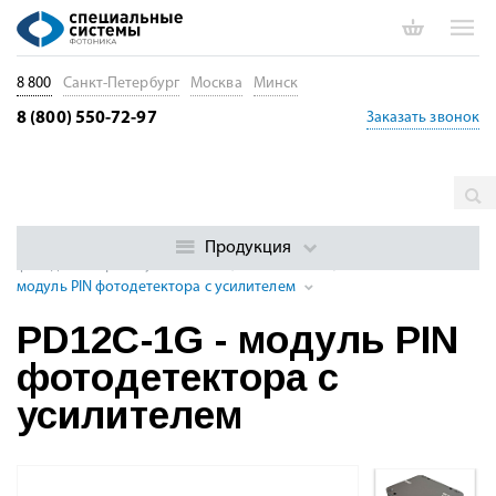
8 800
Санкт-Петербург
Москва
Минск
8 (800) 550-72-97
Заказать звонок
Главная
Каталог
Оптические приемники. Фотодиоды и
детекторы
Фотоприемные модули (Si / InGaAs)
Модули PIN
Продукция
фотодетекторов с усилителем (320 — 2600 нм)
PD12C-1G -
модуль PIN фотодетектора с усилителем
PD12C-1G - модуль PIN
фотодетектора с
усилителем