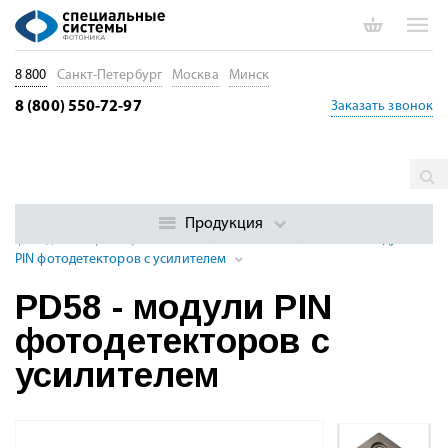
8 800
Санкт-Петербург
Москва
Минск
8 (800) 550-72-97
Заказать звонок
Главная
Каталог
Оптические приемники. Фотодиоды и
детекторы
Фотоприемные модули (Si / InGaAs)
Модули PIN
Продукция
фотодетекторов с усилителем (320 — 2600 нм)
PD58 - модули
PIN фотодетекторов с усилителем
PD58 - модули PIN
фотодетекторов с
усилителем