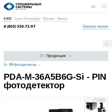
8 800
Санкт-Петербург
Москва
Минск
8 (800) 550-72-97
Заказать звонок
Главная
Каталог
Оптические приемники. Фотодиоды и
детекторы
Фотоприемные модули (Si / InGaAs)
Модули PIN
Продукция
фотодетекторов с усилителем (320 — 2600 нм)
PDA-M-36A5B6G-
Si - PIN фотодетектор
PDA-M-36A5B6G-Si - PIN
фотодетектор