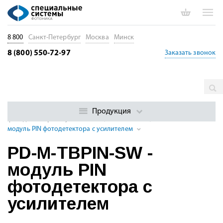
8 800
Санкт-Петербург
Москва
Минск
8 (800) 550-72-97
Заказать звонок
Главная
Каталог
Оптические приемники. Фотодиоды и
детекторы
Фотоприемные модули (Si / InGaAs)
Модули PIN
Продукция
фотодетекторов с усилителем (320 — 2600 нм)
PD-M-TBPIN-SW -
модуль PIN фотодетектора с усилителем
PD-M-TBPIN-SW -
модуль PIN
фотодетектора с
усилителем