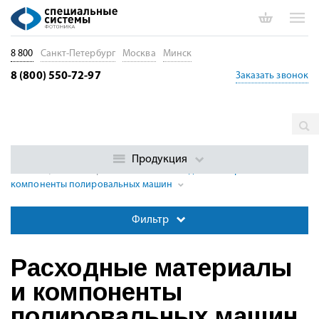
8 800
Санкт-Петербург
Москва
Минск
8 (800) 550-72-97
Заказать звонок
Главная
Каталог
Сварка и обработка волокна. Производство
компонентов
Оборудование для полировки оптических
Продукция
волокон, коннекторов и чипов
Расходные материалы и
компоненты полировальных машин
Фильтр
Расходные материалы
и компоненты
полировальных машин