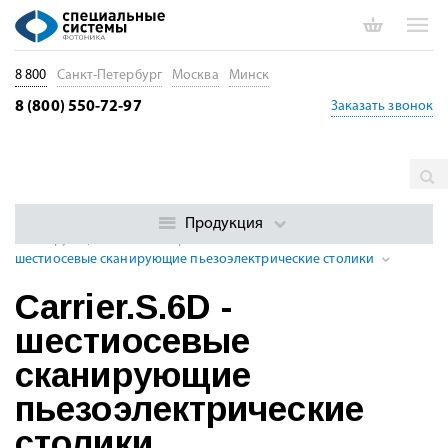
8 800
Санкт-Петербург
Москва
Минск
8 (800) 550-72-97
Заказать звонок
Главная
Каталог
Позиционеры. Трансляторы. Юстировка
волокон и ФИС
Пьезоэлектрические позиционеры
Продукция
Сканирующие пьезоэлектрические столики
Carrier.S.6D -
шестиосевые сканирующие пьезоэлектрические столики
Carrier.S.6D -
шестиосевые
сканирующие
пьезоэлектрические
столики