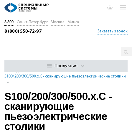
8 800
Санкт-Петербург
Москва
Минск
8 (800) 550-72-97
Заказать звонок
Главная
Каталог
Позиционеры. Трансляторы. Юстировка
волокон и ФИС
Пьезоэлектрические позиционеры
Продукция
Сканирующие пьезоэлектрические столики
S100/200/300/500.x.C - сканирующие пьезоэлектрические столики
S100/200/300/500.x.C -
сканирующие
пьезоэлектрические
столики