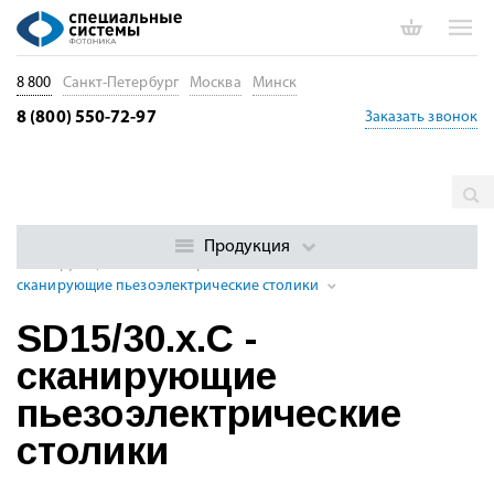
8 800
Санкт-Петербург
Москва
Минск
8 (800) 550-72-97
Заказать звонок
Главная
Каталог
Позиционеры. Трансляторы. Юстировка
волокон и ФИС
Пьезоэлектрические позиционеры
Продукция
Сканирующие пьезоэлектрические столики
SD15/30.x.C -
сканирующие пьезоэлектрические столики
SD15/30.x.C -
сканирующие
пьезоэлектрические
столики