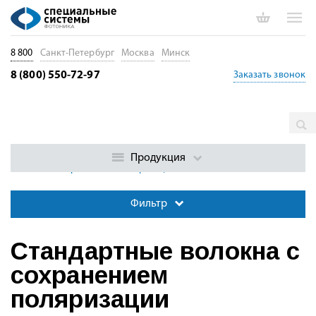
8 800
Санкт-Петербург
Москва
Минск
8 (800) 550-72-97
Заказать звонок
Главная
Каталог
Специальные оптические волокна
Оптические волокна с сохранением поляризации
Стандартные
Продукция
волокна с сохранением поляризации
Фильтр
Стандартные волокна с
сохранением
поляризации