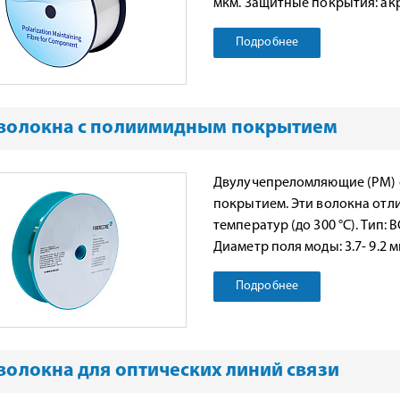
мкм. Защитные покрытия: ак
Подробнее
волокна с полиимидным покрытием
Двулучепреломляющие (PM) 
покрытием. Эти волокна отл
температур (до 300 °С). Тип: 
Диаметр поля моды: 3.7- 9.2 
Подробнее
волокна для оптических линий связи