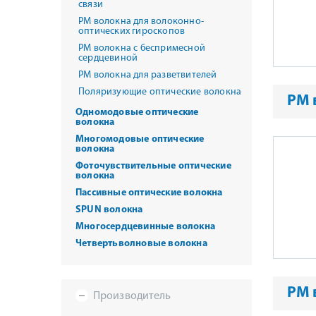
связи
PM волокна для волоконно-
оптических гироскопов
PM волокна с беспримесной
сердцевиной
PM волокна для разветвителей
Поляризующие оптические волокна
PM 
Одномодовые оптические
волокна
Многомодовые оптические
волокна
Фоточувствительные оптические
волокна
Пассивные оптические волокна
SPUN волокна
Многосердцевинные волокна
Четвертьволновые волокна
PM 
Производитель