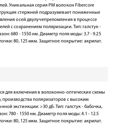
ей. Уникальная серия PM волокон Fibercore
нструкция стержней подразумевает пониженные
авления осей двулучепреломления в процессе
лей с сохранением поляризации. Тип: галстук -
н: 680 - 1550 нм. Диаметр поля моды: 3.7 - 9.25
очки: 80, 125 мкм. Защитное покрытие: акрилат.
тся для включения в волоконно-оптические схемы
, производства поляризаторов с высоким
ой экстинкции: >30 дБ. Тип: галстук - бабочка,
: 780 - 1550 нм. Диаметр поля моды: 4.1 - 12.5
очки: 80, 125 мкм. Защитное покрытие: акрилат.