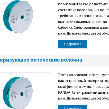
производства PM разветвител
состоит из волокон, чья ко
требования к точности выст
вытяжки сплавных разветвите
бабочка. Спектральный диапазо
мкм. Диаметр кварцевой обол
Подробнее
яризующие оптические волокна
Этот тип волокон используе
как встроенный поляризатор
коэффициентом поляризационн
PANDA. Спектральный диапазон
мкм. Диаметр кварцевой обол