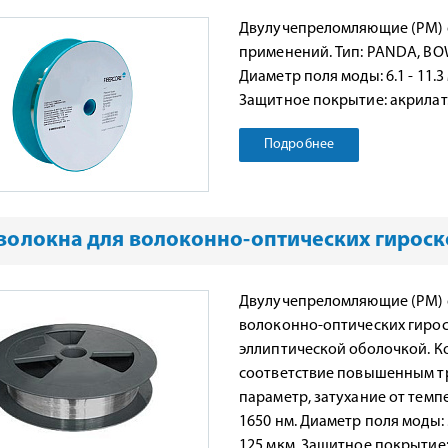
Двулучепреломляющие (PM) 
применений. Тип: PANDA, BOW
Диаметр поля моды: 6.1 - 11.
Защитное покрытие: акрилат
Подробнее
волокна для волоконно-оптических гирос
Двулучепреломляющие (PM) 
волоконно-оптических гирос
эллиптической оболочкой. К
соответствие повышенным тр
параметр, затухание от темп
1650 нм. Диаметр поля моды: 3
125 мкм. Защитное покрытие: