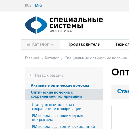
RUS
ENG
Каталог
Производители
Техно
Главная
Каталог
Специальные оптические волокна
Опт
Назад к разделу
Активные оптические волокна
Ста
Оптические волокна с
сохранением поляризации
Стандартные волокна с
сохранением поляризации
PM волокна с полиимидным
покрытием
PM волокна для оптических линий