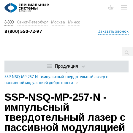
8 800
Санкт-Петербург
Москва
Минск
8 (800) 550-72-97
Заказать звонок
Главная
Каталог
Импульсные лазеры
Суб- и
наносекундные импульсные DPSS лазеры с модуляцией
Продукция
Импульсные твердотельные лазеры УФ диапазона, 213 - 395 нм
SSP-NSQ-MP-257-N - импульсный твердотельный лазер с
пассивной модуляцией добротности
SSP-NSQ-MP-257-N -
импульсный
твердотельный лазер с
пассивной модуляцией