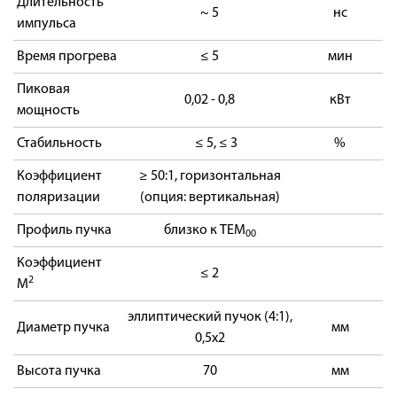
Длительность
~ 5
нс
импульса
Время прогрева
≤ 5
мин
Пиковая
0,02 - 0,8
кВт
мощность
Стабильность
≤ 5, ≤ 3
%
Коэффициент
≥ 50:1, горизонтальная
поляризации
(опция: вертикальная)
Профиль пучка
близко к TEM
00
Коэффициент
≤ 2
2
M
эллиптический пучок (4:1),
Диаметр пучка
мм
0,5х2
Высота пучка
70
мм