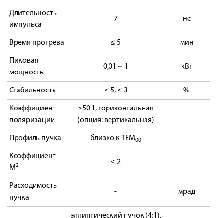
Длительность
7
нс
импульса
Время прогрева
≤ 5
мин
Пиковая
0,01 ~ 1
кВт
мощность
Стабильность
≤ 5, ≤ 3
%
Коэффициент
≥50:1, горизонтальная
поляризации
(опция: вертикальная)
Профиль пучка
близко к TEM
00
Коэффициент
≤ 2
2
M
Расходимость
-
мрад
пучка
эллиптический пучок (4:1),