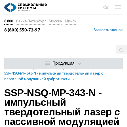
8 800
Санкт-Петербург
Москва
Минск
8 (800) 550-72-97
Заказать звонок
Главная
Каталог
Импульсные лазеры
Суб- и
наносекундные импульсные DPSS лазеры с модуляцией
Продукция
Импульсные твердотельные лазеры УФ диапазона, 213 - 395 нм
SSP-NSQ-MP-343-N - импульсный твердотельный лазер с
пассивной модуляцией добротности
SSP-NSQ-MP-343-N -
импульсный
твердотельный лазер с
пассивной модуляцией