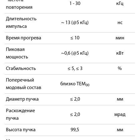
Частота
1 - 30
кГц
повторения
Длительность
~ 13 (@5 кГц)
нс
импульса
Время прогрева
≤ 10
мин
Пиковая
~0,6 (@5 кГц)
кВт
мощность
Стабильность
≤ 5, ≤ 3
%
Поперечный
близко TEM
00
модовый состав
Диаметр пучка
≤ 2,0
мм
Расхождение
≤ 2,0
мрад
пучка
Высота пучка
99,5
мм