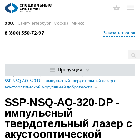
8 800
Санкт-Петербург
Москва
Минск
8 (800) 550-72-97
Заказать звонок
Главная
Каталог
Импульсные лазеры
Суб- и
наносекундные импульсные DPSS лазеры с модуляцией
Продукция
Импульсные твердотельные лазеры УФ диапазона, 213 - 395 нм
SSP-NSQ-AO-320-DP - импульсный твердотельный лазер с
акустооптической модуляцией добротности
SSP-NSQ-AO-320-DP -
импульсный
твердотельный лазер с
акустооптической