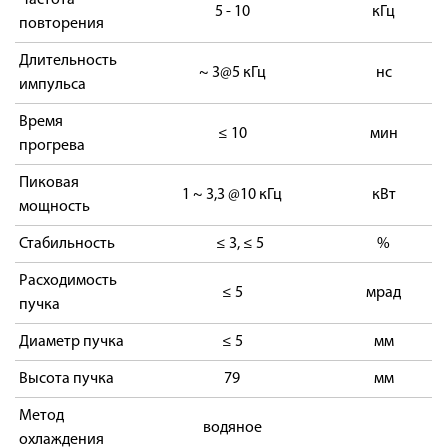
Частота
5 - 10
кГц
повторения
Длительность
~ 3@5 кГц
нс
импульса
Время
≤ 10
мин
прогрева
Пиковая
1 ~ 3,3 @10 кГц
кВт
мощность
Стабильность
≤ 3, ≤ 5
%
Расходимость
≤ 5
мрад
пучка
Диаметр пучка
≤ 5
мм
Высота пучка
79
мм
Метод
водяное
охлаждения