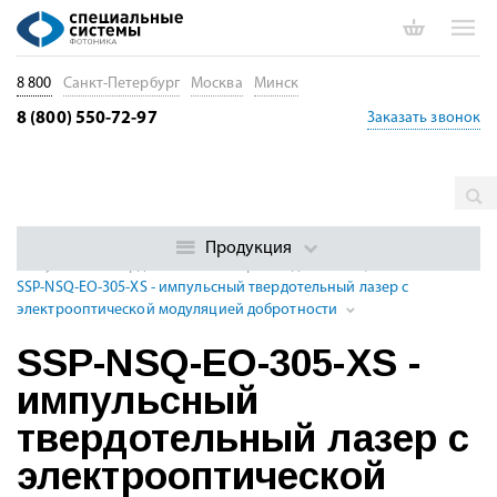
8 800
Санкт-Петербург
Москва
Минск
8 (800) 550-72-97
Заказать звонок
Главная
Каталог
Импульсные лазеры
Суб- и
наносекундные импульсные DPSS лазеры с модуляцией
Продукция
Импульсные твердотельные лазеры УФ диапазона, 213 - 395 нм
SSP-NSQ-EO-305-XS - импульсный твердотельный лазер с
электрооптической модуляцией добротности
SSP-NSQ-EO-305-XS -
импульсный
твердотельный лазер с
электрооптической