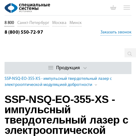
8 800
Санкт-Петербург
Москва
Минск
8 (800) 550-72-97
Заказать звонок
Главная
Каталог
Импульсные лазеры
Суб- и
наносекундные импульсные DPSS лазеры с модуляцией
Продукция
Импульсные твердотельные лазеры УФ диапазона, 213 - 395 нм
SSP-NSQ-EO-355-XS - импульсный твердотельный лазер с
электрооптической модуляцией добротности
SSP-NSQ-EO-355-XS -
импульсный
твердотельный лазер с
электрооптической