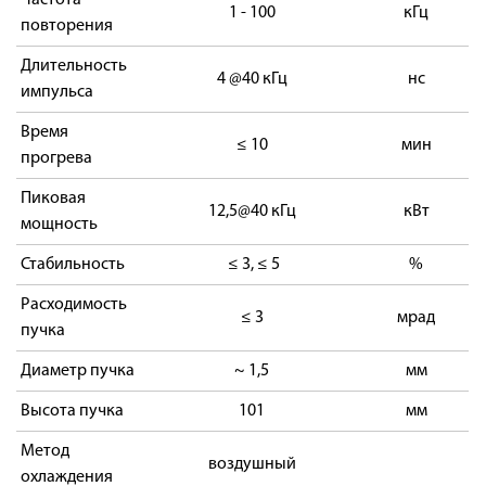
Частота
1 - 100
кГц
повторения
Длительность
4 @40 кГц
нс
импульса
Время
≤ 10
мин
прогрева
Пиковая
12,5@40 кГц
кВт
мощность
Стабильность
≤ 3, ≤ 5
%
Расходимость
≤ 3
мрад
пучка
Диаметр пучка
~ 1,5
мм
Высота пучка
101
мм
Метод
воздушный
охлаждения