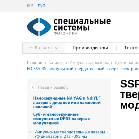
RUS
ENG
Каталог
Производители
Техно
Главная
Каталог
Импульсные лазеры
Суб- и нано
EO-355-RS - импульсный твердотельный лазер с электро
SSP
Назад к разделу
тве
Наносекундные Nd:YAG и Nd:YLF
мод
лазеры с диодной или ламповой
накачкой
Суб- и наносекундные
импульсные DPSS лазеры с
модуляцией
Импульсные твердотельные лазеры
УФ диапазона, 213 - 395 нм