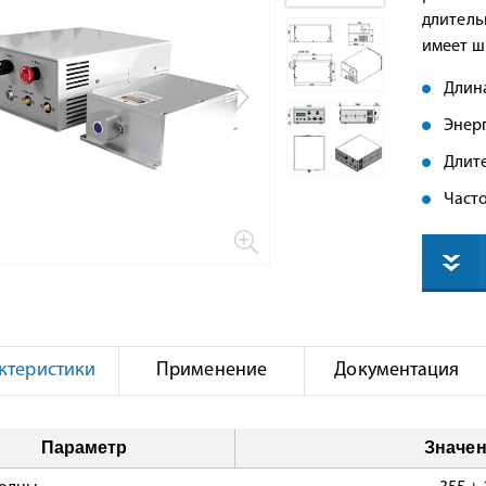
длитель
имеет ш
Длина
Энерг
Длите
Часто
ктеристики
Применение
Документация
Параметр
Значе