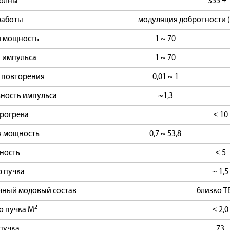
волны
355 ± 
работы
модуляция добротности 
я мощность
1 ~ 70
 импульса
1 ~ 70
 повторения
0,01 ~ 1
ность импульса
~1,3
рогрева
≤ 10
я мощность
0,7 ~ 53,8
ность
≤ 5
 пучка
~ 1,5
чный модовый состав
близко T
2
о пучка M
≤ 2,0
пучка
73