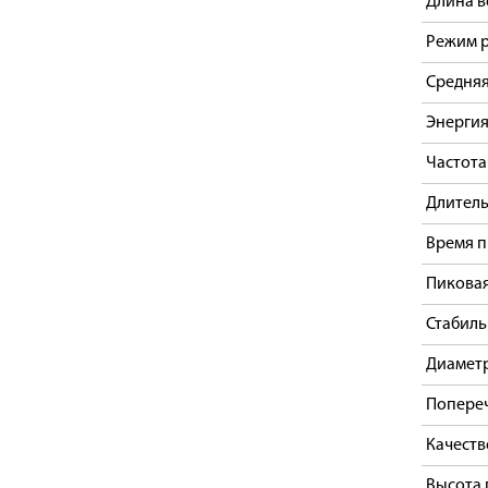
Длина 
Режим 
Средня
Энергия
Частота
Длитель
Время п
Пикова
Стабиль
Диаметр
Попере
Качеств
Высота 