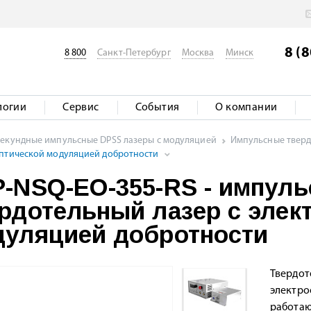
8 (
8 800
Санкт-Петербург
Москва
Минск
логии
Сервис
События
О компании
секундные импульсные DPSS лазеры с модуляцией
Импульсные твердо
оптической модуляцией добротности
-NSQ-EO-355-RS - импул
рдотельный лазер с элек
уляцией добротности
Твердот
электро
работаю