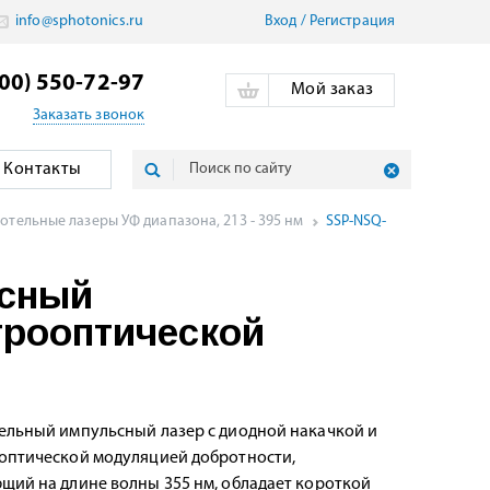
info@sphotonics.ru
Вход
/
Pегистрация
800) 550-72-97
Мой заказ
Заказать звонок
Контакты
тельные лазеры УФ диапазона, 213 - 395 нм
SSP-NSQ-
ьсный
трооптической
ельный импульсный лазер с диодной накачкой и
оптической модуляцией добротности,
щий на длине волны 355 нм, обладает короткой