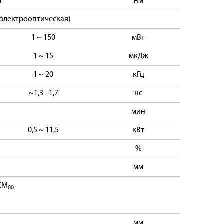
1
нм
(электрооптическая)
1 ~ 150
мВт
1 ~ 15
мкДж
1 ~ 20
кГц
~1,3 - 1,7
нс
мин
0,5 ~ 11,5
кВт
%
мм
EM
00
мм