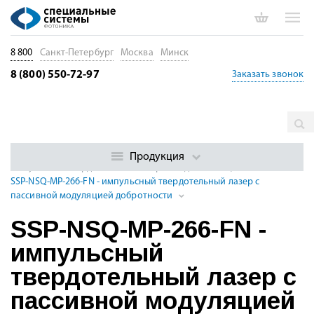
8 800
Санкт-Петербург
Москва
Минск
8 (800) 550-72-97
Заказать звонок
Главная
Каталог
Импульсные лазеры
Суб- и
наносекундные импульсные DPSS лазеры с модуляцией
Продукция
Импульсные твердотельные лазеры УФ диапазона, 213 - 395 нм
SSP-NSQ-MP-266-FN - импульсный твердотельный лазер с
пассивной модуляцией добротности
SSP-NSQ-MP-266-FN -
импульсный
твердотельный лазер с
пассивной модуляцией