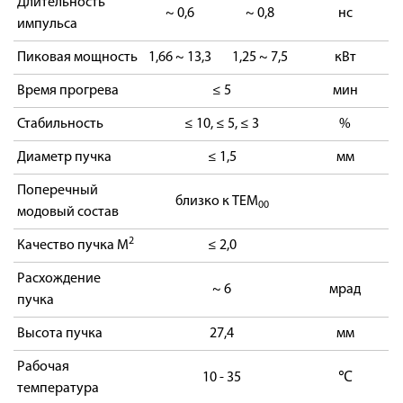
Длительность
~ 0,6
~ 0,8
нс
импульса
Пиковая мощность
1,66 ~ 13,3
1,25 ~ 7,5
кВт
Время прогрева
≤ 5
мин
Стабильность
≤ 10, ≤ 5, ≤ 3
%
Диаметр пучка
≤ 1,5
мм
Поперечный
близко к TEM
00
модовый состав
2
Качество пучка M
≤ 2,0
Расхождение
~ 6
мрад
пучка
Высота пучка
27,4
мм
Рабочая
10 - 35
℃
температура