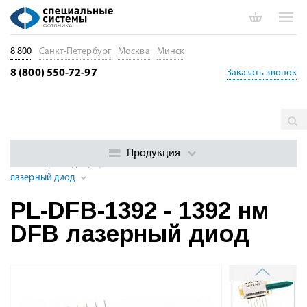
8 800
Санкт-Петербург
Москва
Минск
8 (800) 550-72-97
Заказать звонок
Главная
Каталог
Лазерные диоды. Диоды накачки. Драйверы
Лазерные диоды с распределенной обратной связью (DFB)
Продукция
DFB лазерные диоды, 1310 - 1398 нм
PL-DFB-1392 - 1392 нм DFB
лазерный диод
PL-DFB-1392 - 1392 нм
DFB лазерный диод