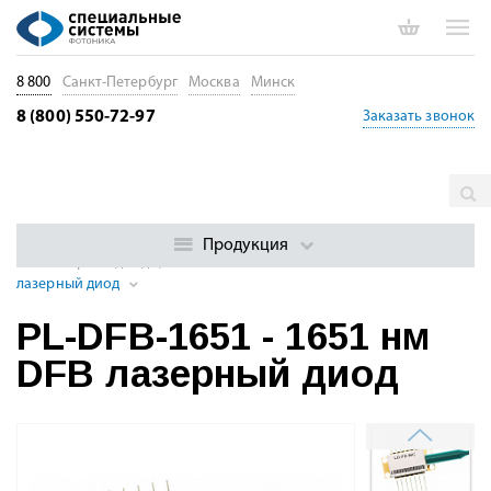
8 800
Санкт-Петербург
Москва
Минск
8 (800) 550-72-97
Заказать звонок
Главная
Каталог
Лазерные диоды. Диоды накачки. Драйверы
Лазерные диоды с распределенной обратной связью (DFB)
Продукция
DFB лазерные диоды, 1600 - 1692 нм
PL-DFB-1651 - 1651 нм DFB
лазерный диод
PL-DFB-1651 - 1651 нм
DFB лазерный диод