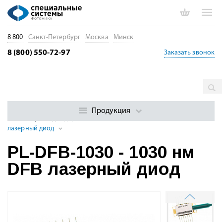
8 800
Санкт-Петербург
Москва
Минск
8 (800) 550-72-97
Заказать звонок
Главная
Каталог
Лазерные диоды. Диоды накачки. Драйверы
Лазерные диоды с распределенной обратной связью (DFB)
Продукция
DFB лазерные диоды, 1018 - 1193 нм
PL-DFB-1030 - 1030 нм DFB
лазерный диод
PL-DFB-1030 - 1030 нм
DFB лазерный диод