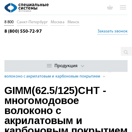
8 800
Санкт-Петербург
Москва
Минск
8 (800) 550-72-97
Заказать звонок
Главная
Каталог
Специальные оптические волокна
Многомодовые оптические волокна
Градиентные
Продукция
многомодовые волокна
GIMM(62.5/125)CHT - многомодовое
волоконо с акрилатовым и карбоновым покрытием
GIMM(62.5/125)CHT -
многомодовое
волоконо с
акрилатовым и
карбоновым покрытием