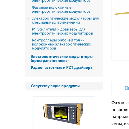
электрооптические модуляторы
Фазовые волоконные
электрооптические модуляторы
Электрооптические модуляторы для
специальных применений
РЧ усилители и драйверы для
электрооптических модуляторов
Контроллеры рабочей точки
волоконных электрооптических
модуляторов
Электрооптические модуляторы
(пространственные)
Радиочастотные и PZT драйверы
Сопутствующие продукты
О
Фазовые
позволя
напряже
сетях, 