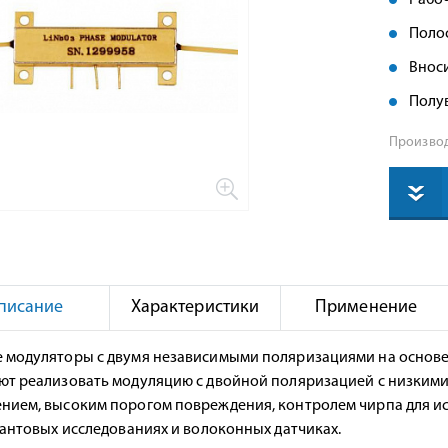
Рабоч
Поло
Вноси
Полув
Производ
писание
Характеристики
Применение
 модуляторы с двумя независимыми поляризациями на основе
ют реализовать модуляцию с двойной поляризацией с низким
нием, высоким порогом повреждения, контролем чирпа для и
квантовых исследованиях и волоконных датчиках.