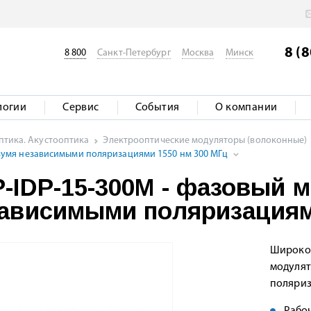
8 (
8 800
Санкт-Петербург
Москва
Минск
логии
Сервис
События
О компании
птика. Акустооптика
Электрооптические модуляторы (волоконные)
двумя независимыми поляризациями 1550 нм 300 МГц
-IDP-15-300M - фазовый 
ависимыми поляризациям
Широкоп
модулят
поляриз