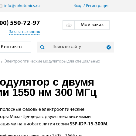
info@sphotonics.ru
Вход
/
Pегистрация
800) 550-72-97
Мой заказ
Заказать звонок
Контакты
Электрооптические модуляторы для специальных
модулятор с двумя
и 1550 нм 300 МГц
олосные фазовые электрооптические
оры Маха-Цендера с двумя независимыми
ациями на ниобате лития серии
SSP-IDP-15-300M
.