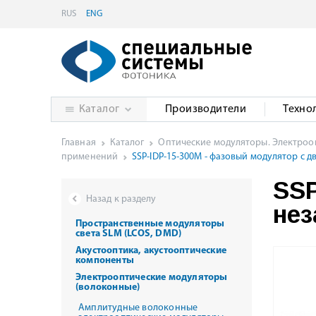
RUS
ENG
Каталог
Производители
Техно
Главная
Каталог
Оптические модуляторы. Электроо
применений
SSP-IDP-15-300M - фазовый модулятор с 
SSP
Назад к разделу
нез
Пространственные модуляторы
света SLM (LCOS, DMD)
Акустооптика, акустооптические
компоненты
Электрооптические модуляторы
(волоконные)
Амплитудные волоконные