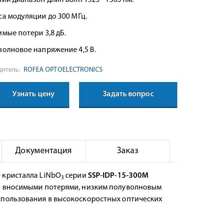
ий диапазон длин волн 1525 - 1565 нм.
са модуляции до 300 МГц.
мые потери 3,8 дБ.
олновое напряжение 4,5 В.
итель:
ROFEA OPTOELECTRONICS
Узнать цену
Задать вопрос
Документация
Заказ
 кристалла LiNbO
серии
SSP-IDP-15-300M
3
и вносимыми потерями, низким полуволновым
спользования в высокоскоростных оптических